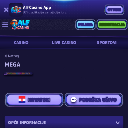
AlfCasino App
OTVORI
Uđi u aplikaciju za najbolju igru
PRIJAVA
REGISTRACIJA
CASINO
LIVE CASINO
SPORTOVI
Natrag
MEGA
HRVATSKI
PODRŠKA UŽIVO
OPĆE INFORMACIJE