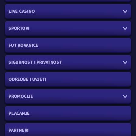
LIVE CASINO
SPORTOVI
FUT KOVANICE
SIGURNOST I PRIVATNOST
ODREDBE I UVJETI
PROMOCIJE
PLAĆANJE
PARTNERI