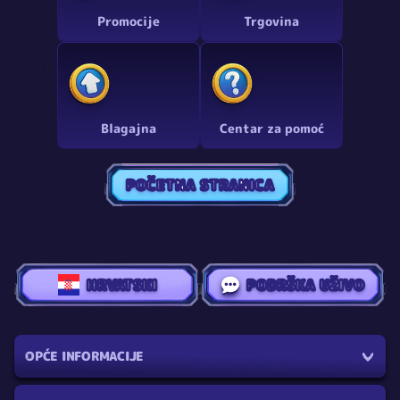
Promocije
Trgovina
Blagajna
Centar za pomoć
POČETNA STRANICA
HRVATSKI
PODRŠKA UŽIVO
OPĆE INFORMACIJE