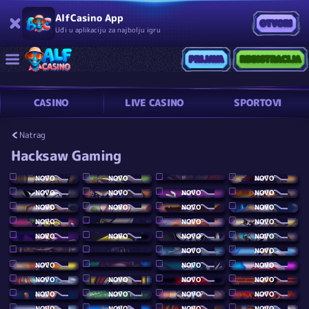
AlfCasino App
OTVORI
Uđi u aplikaciju za najbolju igru
PRIJAVA
REGISTRACIJA
CASINO
LIVE CASINO
SPORTOVI
Natrag
Hacksaw Gaming
NOVO
NOVO
NOVO
NOVO
NOVO
NOVO
NOVO
NOVO
NOVO
NOVO
NOVO
NOVO
NOVO
NOVO
NOVO
NOVO
NOVO
NOVO
NOVO
NOVO
NOVO
NOVO
NOVO
NOVO
NOVO
NOVO
NOVO
NOVO
NOVO
NOVO
NOVO
NOVO
NOVO
NOVO
NOVO