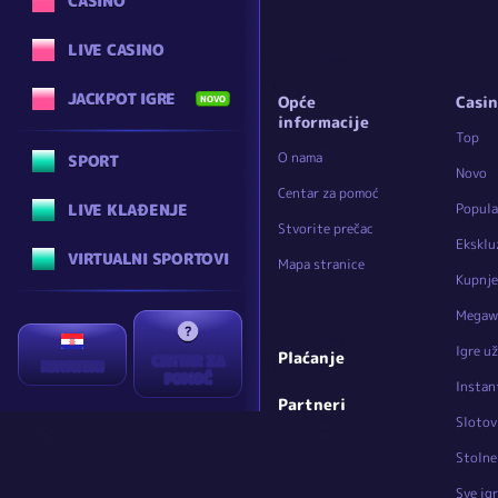
CASINO
LIVE CASINO
JACKPOT IGRE
Opće
Casi
NOVO
informacije
Top
O nama
SPORT
Novo
Centar za pomoć
LIVE KLAĐENJE
Popula
Stvorite prečac
Eksklu
VIRTUALNI SPORTOVI
Mapa stranice
Kupnje
Megaw
Igre u
Plaćanje
CENTAR ZA
HRVATSKI
POMOĆ
Instan
Partneri
Slotov
Stolne
Sve ig