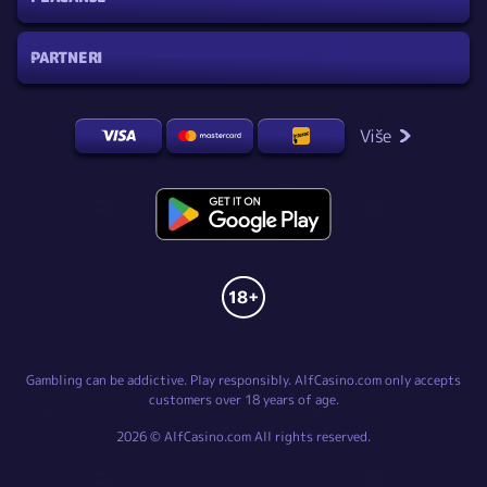
PARTNERI
Više
Gambling can be addictive. Play responsibly. AlfCasino.com only accepts
customers over 18 years of age.
2026 © AlfCasino.com All rights reserved.