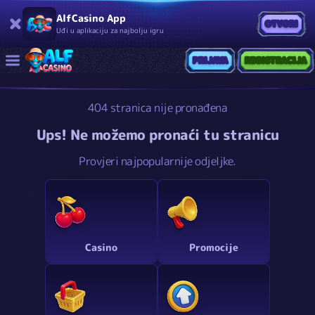
AlfCasino App
OTVORI
Uđi u aplikaciju za najbolju igru
PRIJAVA
REGISTRACIJA
404 stranica nije pronađena
Ups! Ne možemo pronaći tu stranicu
Provjeri najpopularnije odjeljke.
Casino
Promocije