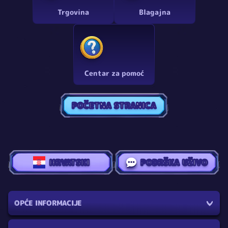
Trgovina
Blagajna
Centar za pomoć
POČETNA STRANICA
HRVATSKI
PODRŠKA UŽIVO
OPĆE INFORMACIJE