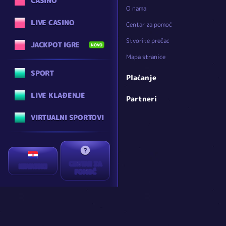
CASINO
O nama
LIVE CASINO
Centar za pomoć
Stvorite prečac
JACKPOT IGRE
NOVO
Mapa stranice
SPORT
Plaćanje
LIVE KLAĐENJE
Partneri
VIRTUALNI SPORTOVI
CENTAR ZA
HRVATSKI
POMOĆ