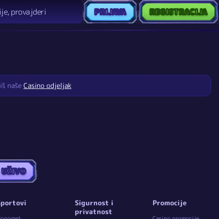
ije, provajderi
PRIJAVA
REGISTRACIJA
riš naše
Casino odjeljak
 UŽIVO
Sportovi
Sigurnost i
Promocije
privatnost
ogomet
Casino promocije