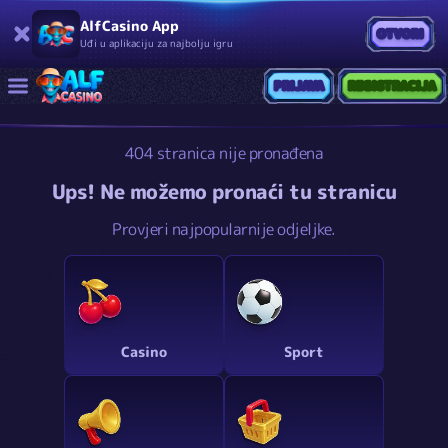
AlfCasino App
OTVORI
Uđi u aplikaciju za najbolju igru
PRIJAVA
REGISTRACIJA
404 stranica nije pronađena
Ups! Ne možemo pronaći tu stranicu
Provjeri najpopularnije odjeljke.
Casino
Sport