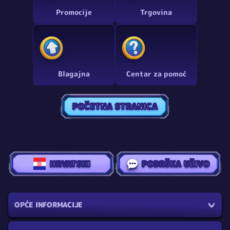
Promocije
Trgovina
Blagajna
Centar za pomoć
POČETNA STRANICA
HRVATSKI
PODRŠKA UŽIVO
OPĆE INFORMACIJE