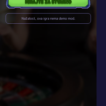
IGRAJTE ZA STVARNO
Nažalost, ova igra nema demo mod.