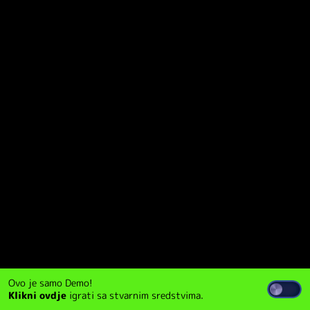
Ovo je samo Demo!
Klikni ovdje
igrati sa stvarnim sredstvima.