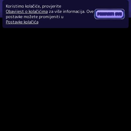
Koristimo kolačiće, provjerite
Obavijest o kolačićima
za više informacija. Ove
PRIHVATI SVE
postavke možete promijeniti u
Postavke kolačića