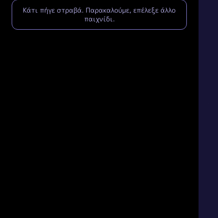
Κάτι πήγε στραβά. Παρακαλούμε, επέλεξε άλλο
παιχνίδι.