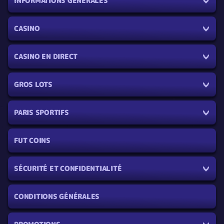
INFORMATIONS GÉNÉRALES
CASINO
CASINO EN DIRECT
GROS LOTS
PARIS SPORTIFS
FUT COINS
SÉCURITÉ ET CONFIDENTIALITÉ
CONDITIONS GÉNÉRALES