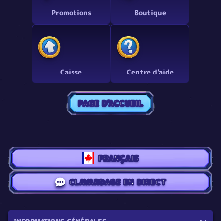
Promotions
Boutique
Caisse
Centre d'aide
PAGE D'ACCUEIL
FRANÇAIS
CLAVARDAGE EN DIRECT