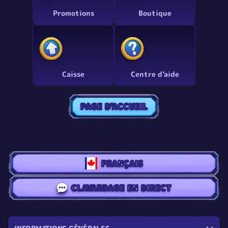
Promotions
Boutique
Caisse
Centre d'aide
PAGE D'ACCUEIL
FRANÇAIS
CLAVARDAGE EN DIRECT