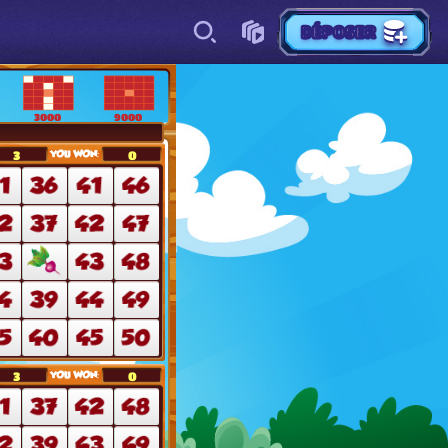
DÉPOSER