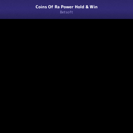
Coins Of Ra Power Hold & Win
Betsoft