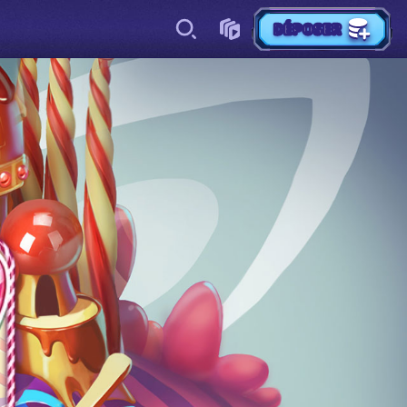
DÉPOSER