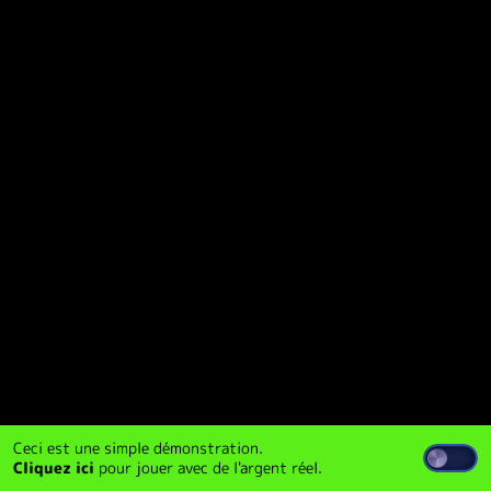
Ceci est une simple démonstration.
Cliquez ici
pour jouer avec de l'argent réel.