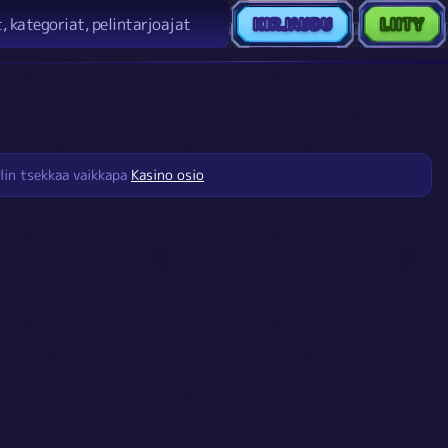
t, kategoriat, pelintarjoajat
KIRJAUDU
LIITY
älin tsekkaa vaikkapa
Kasino osio