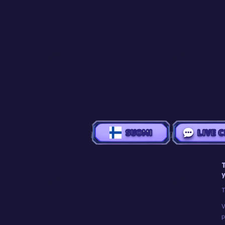
SUOMI
LIVE 
T
y
T
V
p