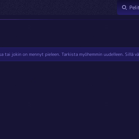
Peli
ssa tai jokin on mennyt pieleen. Tarkista myöhemmin uudelleen. Sillä v