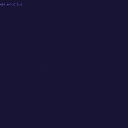
västeilmoitus