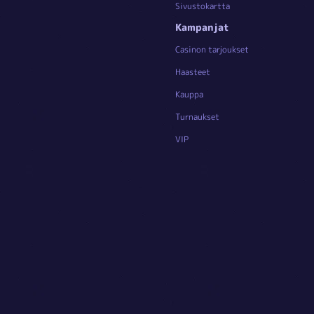
Sivustokartta
Kampanjat
Casinon tarjoukset
Haasteet
Kauppa
Turnaukset
VIP