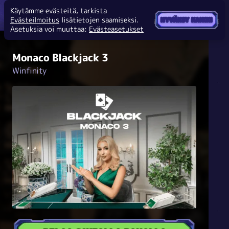
Käytämme evästeitä, tarkista
Evästeilmoitus
lisätietojen saamiseksi.
HYVÄKSY KAIKKI
Asetuksia voi muuttaa:
Evästeasetukset
Monaco Blackjack 3
Winfinity