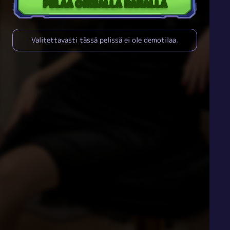
PELAA OIKEALLA RAHALLA
Valitettavasti tässä pelissä ei ole demotilaa.