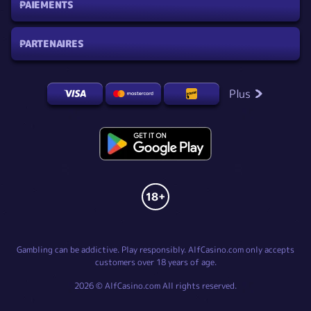
PAIEMENTS
PARTENAIRES
Plus
Gambling can be addictive. Play responsibly. AlfCasino.com only accepts
customers over 18 years of age.
2026 © AlfCasino.com All rights reserved.