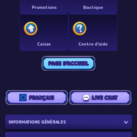
Promotions
Boutique
Caisse
Centre d'aide
PAGE D'ACCUEIL
FRANÇAIS
LIVE CHAT
INFORMATIONS GÉNÉRALES