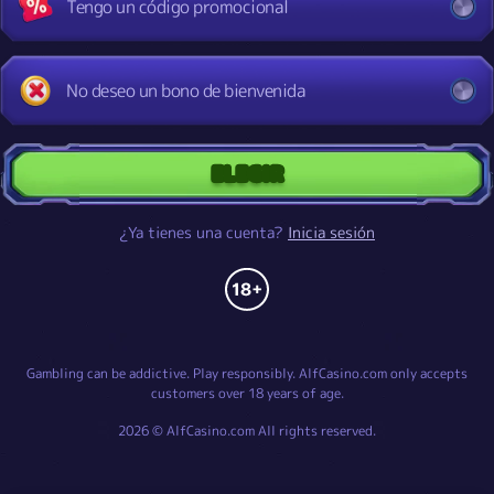
Tengo un código promocional
No deseo un bono de bienvenida
ELEGIR
¿Ya tienes una cuenta?
Inicia sesión
Gambling can be addictive. Play responsibly. AlfCasino.com only accepts
customers over 18 years of age.
2026 © AlfCasino.com All rights reserved.