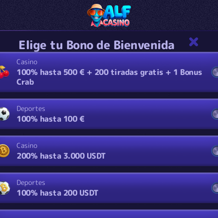
Elige tu Bono de Bienvenida
Casino
100% hasta 500 € + 200 tiradas gratis + 1 Bonus
Crab
Deportes
100% hasta 100 €
Casino
200% hasta 3.000 USDT
Deportes
100% hasta 200 USDT