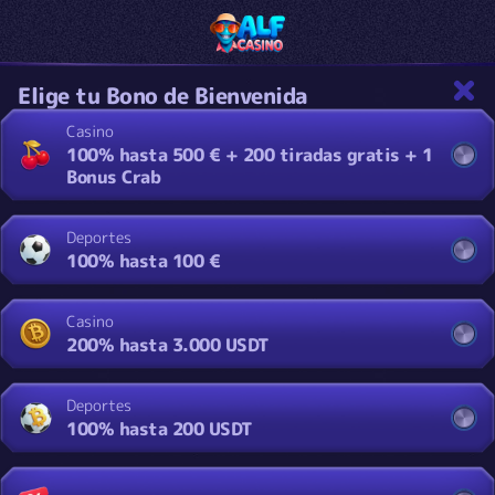
Elige tu Bono de Bienvenida
Casino
100% hasta 500 € + 200 tiradas gratis + 1
Bonus Crab
Deportes
100% hasta 100 €
Casino
200% hasta 3.000 USDT
Deportes
100% hasta 200 USDT