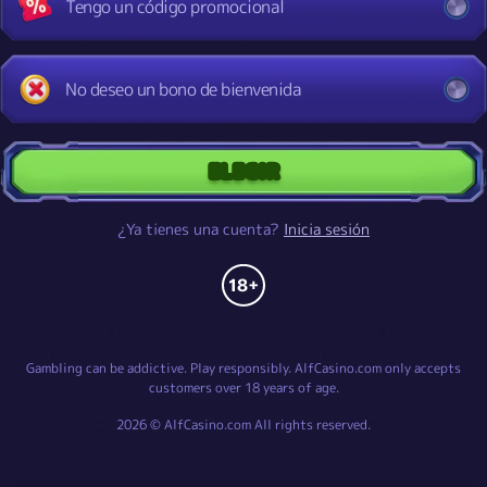
Tengo un código promocional
No deseo un bono de bienvenida
ELEGIR
¿Ya tienes una cuenta?
Inicia sesión
Gambling can be addictive. Play responsibly. AlfCasino.com only accepts
customers over 18 years of age.
2026 © AlfCasino.com All rights reserved.