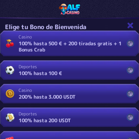
Elige tu Bono de Bienvenida
Casino
100% hasta 500 € + 200 tiradas gratis + 1
Bonus Crab
Deportes
100% hasta 100 €
Casino
200% hasta 3.000 USDT
Deportes
100% hasta 200 USDT