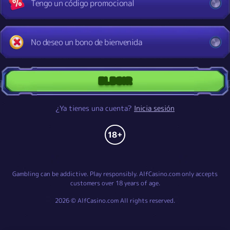
Tengo un código promocional
No deseo un bono de bienvenida
ELEGIR
¿Ya tienes una cuenta?
Inicia sesión
Gambling can be addictive. Play responsibly. AlfCasino.com only accepts
customers over 18 years of age.
2026 © AlfCasino.com All rights reserved.