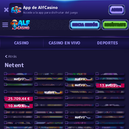
App de AlfCasino
ABRIR
Accede a la app para disfrutar del juego
INICIA SESIÓN
REGÍSTRATE
CASINO
CASINO EN VIVO
DEPORTES
Atrás
Netent
NUEVO
NUEVO
NUEVO
13.210,20 €
NUEVO
NUEVO
25.709,44 €
10.579,60 €
NUEVO
NUEVO