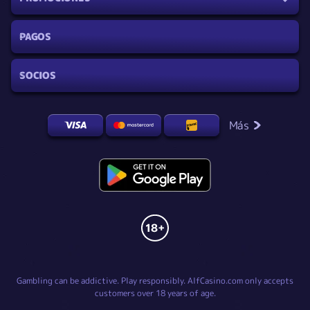
PAGOS
SOCIOS
Más
Gambling can be addictive. Play responsibly. AlfCasino.com only accepts
customers over 18 years of age.