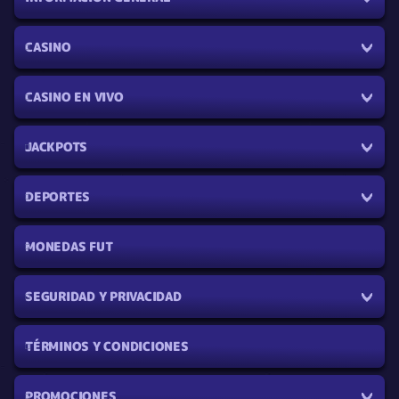
CASINO
CASINO EN VIVO
JACKPOTS
DEPORTES
MONEDAS FUT
SEGURIDAD Y PRIVACIDAD
TÉRMINOS Y CONDICIONES
PROMOCIONES