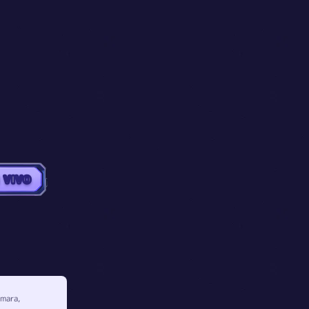
 VIVO
ámara,