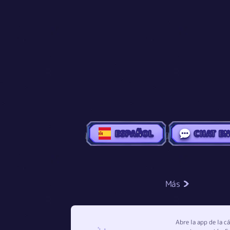
ESPAÑOL
CHAT EN
Más
Abre la app de la c