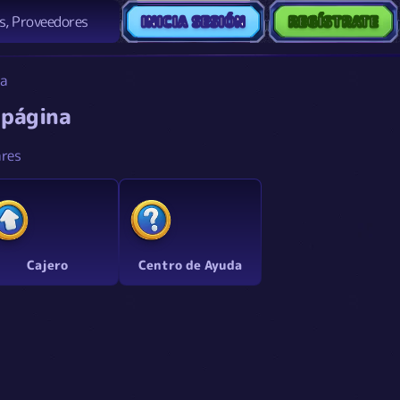
s, Proveedores
INICIA SESIÓN
REGÍSTRATE
da
 página
ares
Cajero
Centro de Ayuda