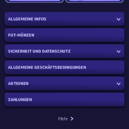
ALLGEMEINE INFOS
FUT-MÜNZEN
SICHERHEIT UND DATENSCHUTZ
ALLGEMEINE GESCHÄFTSBEDINGUNGEN
AKTIONEN
ZAHLUNGEN
Mehr