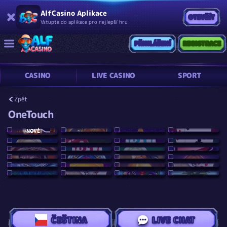
AlfCasino Aplikace
OTEVŘÍT
Vstupte do aplikace pro nejlepší hru
PŘIHLÁŠENÍ
REGISTRACE
CASINO
LIVE CASINO
SPORT
Zpět
OneTouch
NOVÉ
ČEŠTINA
LIVE CHAT