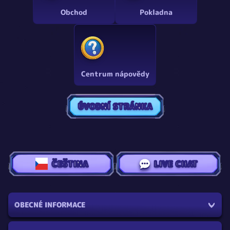
Obchod
Pokladna
Centrum nápovědy
ÚVODNÍ STRÁNKA
ČEŠTINA
LIVE CHAT
OBECNÉ INFORMACE