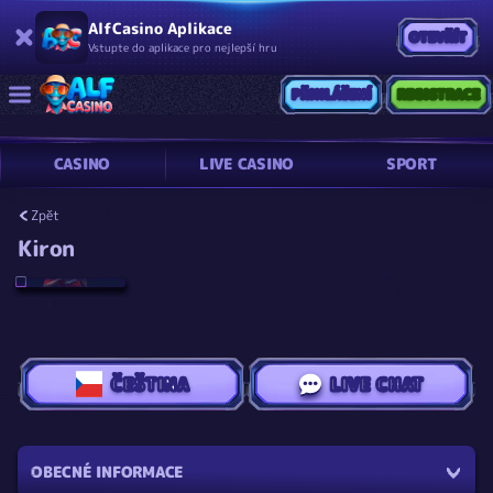
AlfCasino Aplikace
OTEVŘÍT
Vstupte do aplikace pro nejlepší hru
PŘIHLÁŠENÍ
REGISTRACE
CASINO
LIVE CASINO
SPORT
Zpět
Kiron
ČEŠTINA
LIVE CHAT
OBECNÉ INFORMACE