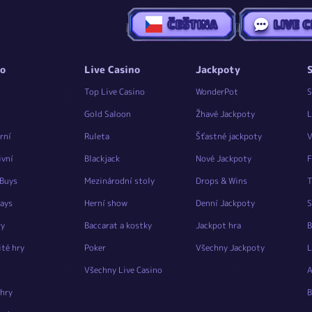
ČEŠTINA
LIVE 
no
Live Casino
Jackpoty
Top Live Casino
WonderPot
S
Gold Saloon
Žhavé Jackpoty
L
rní
Ruleta
Šťastné jackpoty
V
ivní
Blackjack
Nové Jackpoty
F
Buys
Mezinárodní stoly
Drops & Wins
T
ays
Herní show
Denní Jackpoty
S
ry
Baccarat a kostky
Jackpot hra
B
té hry
Poker
Všechny Jackpoty
L
Všechny Live Casino
A
 hry
B