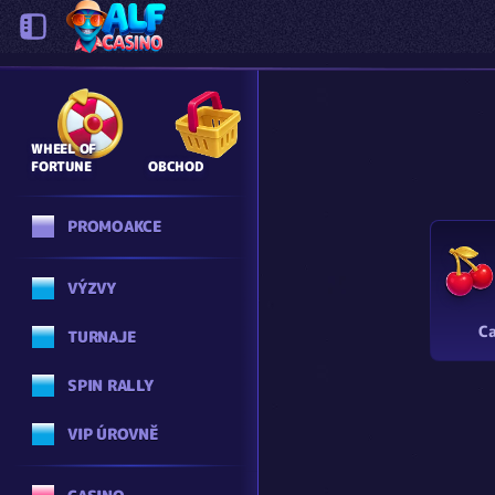
WHEEL OF
FORTUNE
OBCHOD
PROMOAKCE
VÝZVY
C
TURNAJE
SPIN RALLY
VIP ÚROVNĚ