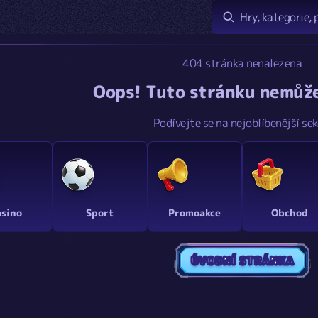
Hry, kategorie,
404 stránka nenalezena
Oops! Tuto stránku nemůž
Podívejte se na nejoblíbenější sek
asino
Sport
Promoakce
Obchod
ÚVODNÍ STRÁNKA