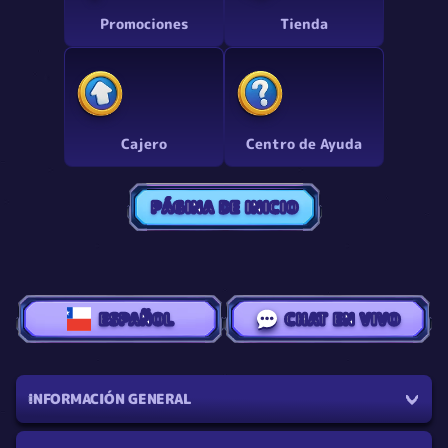
Promociones
Tienda
Cajero
Centro de Ayuda
PÁGINA DE INICIO
ESPAÑOL
CHAT EN VIVO
INFORMACIÓN GENERAL