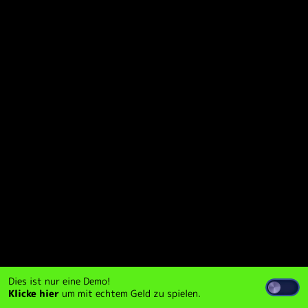
Dies ist nur eine Demo!
Klicke hier
um mit echtem Geld zu spielen.