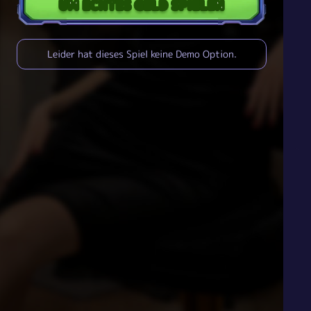
UM ECHTES GELD SPIELEN
Leider hat dieses Spiel keine Demo Option.