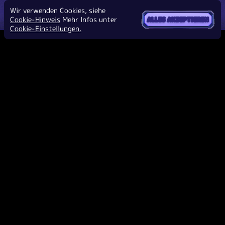
Wir verwenden Cookies, siehe
Cookie-Hinweis
Mehr Infos unter
ALLES AKZEPTIEREN
Cookie-Einstellungen.