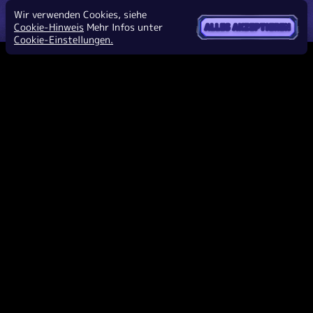
Wir verwenden Cookies, siehe
Cookie-Hinweis
Mehr Infos unter
ALLES AKZEPTIEREN
Cookie-Einstellungen.