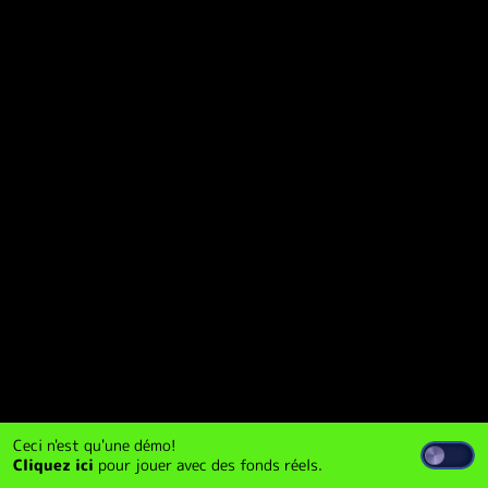
Ceci n'est qu'une démo!
Cliquez ici
pour jouer avec des fonds réels.