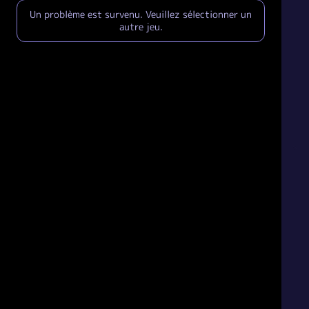
Un problème est survenu. Veuillez sélectionner un
autre jeu.