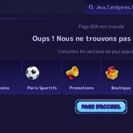
Jeux, Catégories,
Page 404 non trouvée
Oups ! Nous ne trouvons pas
Consultez les sections les plus popul
asino
Paris Sportifs
Promotions
Boutique
PAGE D'ACCUEIL