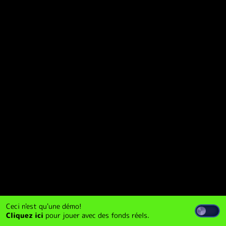
Ceci n'est qu'une démo!
Cliquez ici
pour jouer avec des fonds réels.