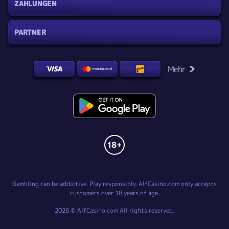
ZAHLUNGEN
PARTNER
Mehr
Gambling can be addictive. Play responsibly. AlfCasino.com only accepts
customers over 18 years of age.
2026 © AlfCasino.com All rights reserved.