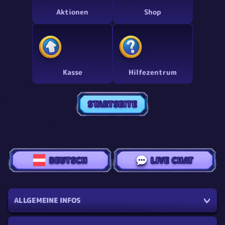
Aktionen
Shop
Kasse
Hilfezentrum
STARTSEITE
DEUTSCH
LIVE CHAT
ALLGEMEINE INFOS