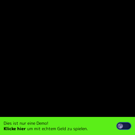
Dies ist nur eine Demo!
Klicke hier
um mit echtem Geld zu spielen.