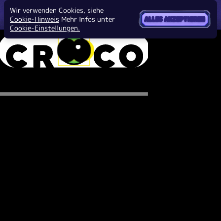
Wir verwenden Cookies, siehe
Cookie-Hinweis
Mehr Infos unter
ALLES AKZEPTIEREN
Cookie-Einstellungen.